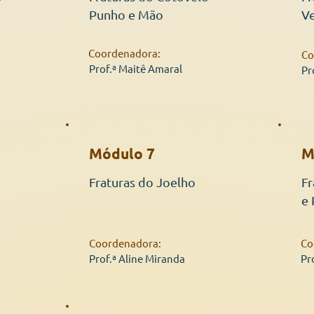
Punho e Mão
Ve
Coordenadora:
Co
Prof.ª Maitê Amaral
Pr
Módulo 7
M
Fraturas do Joelho
Fr
e 
Coordenadora:
Co
Prof.ª Aline Miranda
Pr