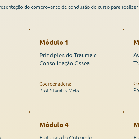
resentação do comprovante de conclusão do curso para realizar 
Módulo 1
M
Principios do Trauma e
Av
Consolidação Óssea
T
Co
Coordenadora:
Pr
Prof.ª Tamiris Melo
Módulo 4
M
o
Fraturas do Cotovelo
Fr