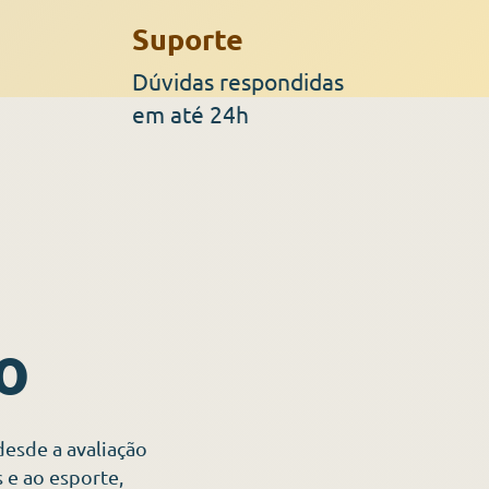
Suporte
Dúvidas respondidas
em até 24h
o
desde a avaliação
s e ao esporte,