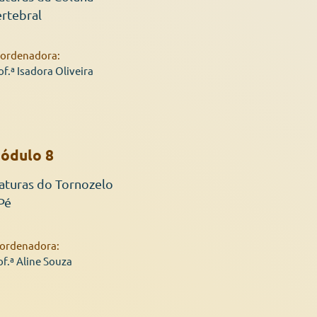
rtebral
ordenadora:
of.ª Isadora Oliveira
ódulo 8
aturas do Tornozelo
Pé
ordenadora:
of.ª Aline Souza