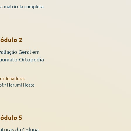
a matrícula completa.
ódulo 2
aliação Geral em
raumato-Ortopedia
ordenadora:
of.ª Harumi Hotta
ódulo 5
aturas da Coluna