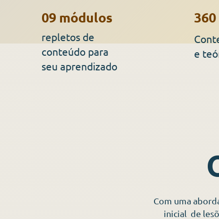
09 módulos
360
repletos de
Cont
conteúdo para
e teó
seu aprendizado
Com uma abordage
inicial de les