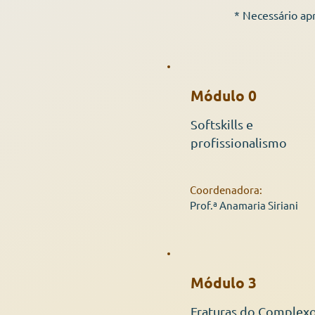
* Necessário ap
Módulo 0
Softskills e
profissionalismo
Coordenadora:
Prof.ª Anamaria Siriani
Módulo 3
Fraturas do Complex