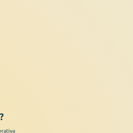
?
rativa